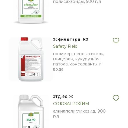
полисахариды, 500 г/л
Эсфилд Гард , КЭ
Safety Field
полимер, пеногаситель,
глицерин, кукурузная
патока, консерванты и
вода
ЭТД-90, Ж
СОЮЗАГРОХИМ
алкилполигликозид, 900
г/л