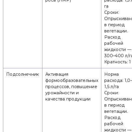
роса (ЛМР)
расхода: 1,5 
га
Сроки:
Опрыскиван
в период
вегетации.
Расход
рабочей
жидкости —
300–400 л/г
Кратность: 1
Подсолнечник
Активация
Норма
формообразовательных
расхода: 1,0
процессов, повышение
1,5 л/га
урожайности и
Сроки:
качества продукции
Опрыскиван
в период
вегетации.
Расход
рабочей
жидкости —