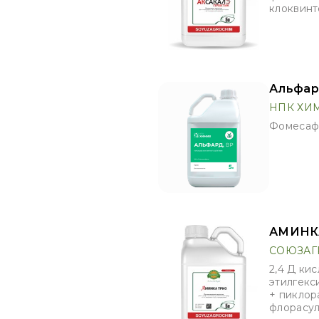
клоквинто
Альфар
НПК ХИ
Фомесафе
АМИНКА
СОЮЗАГ
2,4 Д ки
этилгекс
+ пиклора
флорасула