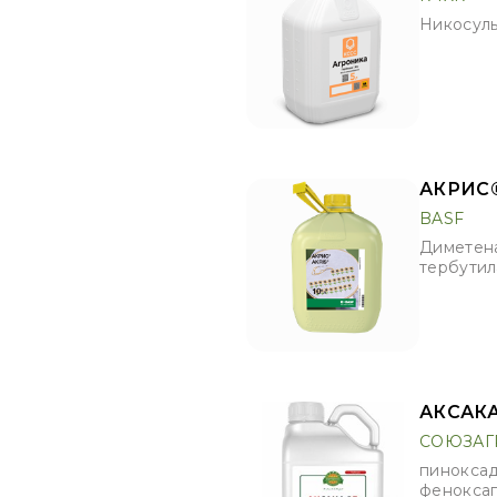
Никосуль
АКРИС
BASF
Диметена
тербутила
АКСАКА
СОЮЗАГ
пиноксаде
феноксап