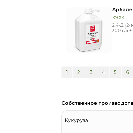
Арбале
КЧХК
2,4-Д (2-
300 г/л +
1
2
3
4
5
6
Собственное производст
Кукуруза