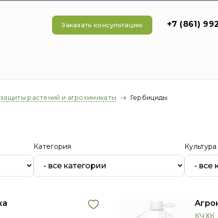
+7 (861) 99
Заказать консультацию
 защиты растений и агрохимикаты
Гербициды
Категория
Культура
ка
Агро
КЧХК