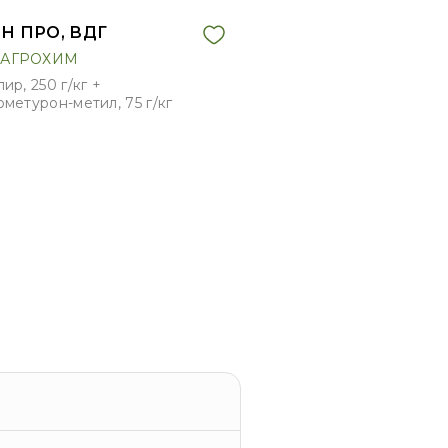
Н ПРО, ВДГ
АГРОХИМ
ир, 250 г/кг +
метурон-метил, 75 г/кг