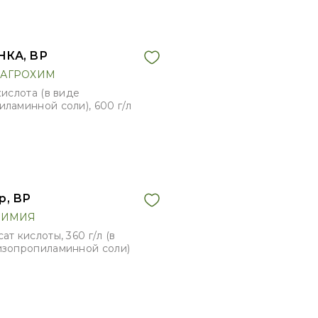
КА, ВР
АГРОХИМ
кислота (в виде
иламинной соли), 600 г/л
р, ВР
ХИМИЯ
ат кислоты, 360 г/л (в
изопропиламинной соли)