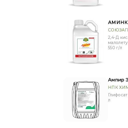
АМИНКА
СОЮЗАГ
2,4-Д кис
малолету
550 г/л
Ампир Э
НПК ХИ
Глифосат 
л