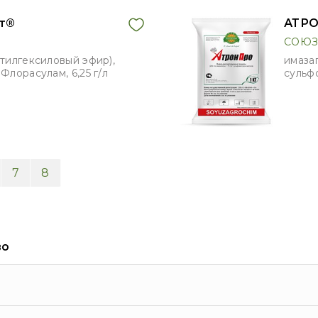
т®
АТРО
СОЮЗ
этилгексиловый эфир),
имазап
 Флорасулам, 6,25 г/л
сульфо
7
8
во