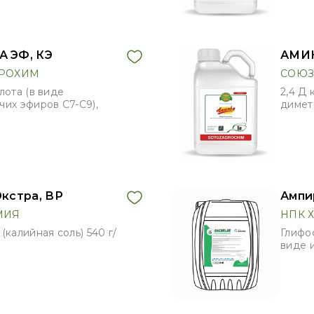
 ЭФ, КЭ
АМИН
РОХИМ
СОЮЗ
лота (в виде
2,4 Д 
чих эфиров С7-С9),
димет
кстра, ВР
Ампи
МИЯ
НПК 
(калийная соль) 540 г/
Глифос
виде 