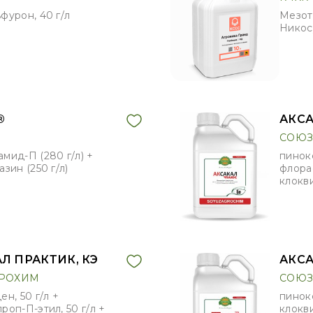
фурон, 40 г/л
Мезотр
Никос
®
АКСА
СОЮЗ
мид-П (280 г/л) +
пинокс
зин (250 г/л)
флорас
клокви
Л ПРАКТИК, КЭ
АКСА
РОХИМ
СОЮЗ
н, 50 г/л +
пинокс
роп-П-этил, 50 г/л +
клокви