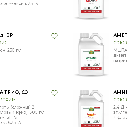
сет-мексил, 25 г/л
д, ВР
АМЕТ
МИЯ
СОЮЗ
н, 250 г/л
МЦПА 
димет
натрие
 ТРИО, СЭ
АМИН
РОХИМ
СОЮЗ
слоты (сложный 2-
2,4-Д 
иловый эфир), 300 г/л
этилге
м, 51 г/л +
+ флор
м, 6,25 г/л