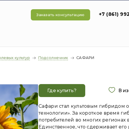
+7 (861) 99
Заказать консультацию
олевых культур
Подсолнечник
САФАРИ
В и
Где купить?
Сафари стал культовым гибридом 
технологии». За короткое время г
потребителей во многих регионах 
Единственное, что сдерживает его