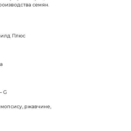
роизводства семян.
филд Плюс
а
– G
мопсису, ржавчине,