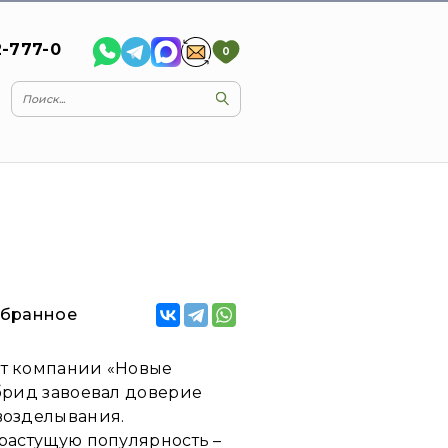
2-777-0
0
збранное
от компании «Новые
ибрид завоевал доверие
возделывания.
 растущую популярность –