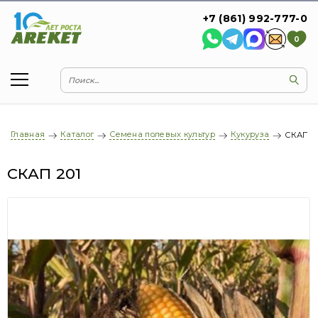
+7 (861) 992-777-0
0
Главная
Каталог
Семена полевых культур
Кукуруза
СКАП 2
СКАП 201